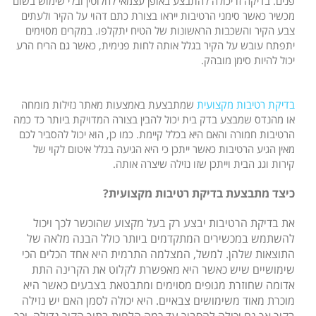
פנים. בדיקה זו יכולה להתבצע באופן עצמאי לחלוטין ובלי שימוש בשום
מכשיר כאשר סימני הרטיבות ייראו בצורת כתם דהוי על הקיר ולעתים
צבע הקיר והשכבות הראשונות של הטיח יתקלפו. במקרים מסוימים
יתפתח עובש על הקיר בגלל אותה לחות פנימית, כאשר גם הריח הרע
יכול להיות סימן מובהק.
בדיקת רטיבות מקצועית
שמתבצעת באמצעות מאתר נזילות מומחה
או מהנדס שמבצע בדק בית יכול להבין בצורה המדויקת ביותר כד כמה
הרטיבות חמורה והאם היא בכלל קיימת. כמו כן, הוא יכול להסביר לכם
מאין הגיע הרטיבות כאשר ייתכן כי היא הגיעה בגלל איטום לקוי של
קירות וגג הבית וייתכן שזו נזילה שיצרה אותה.
כיצד מתבצעת בדיקת רטיבות מקצועית?
את בדיקת הרטיבות יבצע רק בעל מקצוע שהוכשר לכך ויכול
להשתמש במכשירים המתקדמים ביותר כולל הבנה מלאה של
התוצאות שלהן. למשל, המצלמה התרמית היא אחד הכלים הכי
שימושיים שיש כאשר היא מאפשרת לקלוט את הקרינה התת
אדומה שחוזרת מגופים מסוימים ומתבטאת בצבעים כאשר היא
מוכרת מאוד משימושים צבאיים. היא יכולה לסמן האם יש נזילה
בקיר אך גם יכולה להסביר עד כמה הלחות בתוך הקיר גדולה, וכך