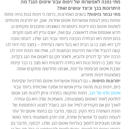
מתי נפנה לאפשרות של זיפות עבור איטום הגג? מה
היתרונות בכך וכיצד עושים זאת?
מתי נבחר בזיפות?
בשנים האחרונות, נדמה כי זיפות גגות נהיה פחות
ופחות נפוץ לעומת אפשרויות איטום אחרות. ואכן, יש יתרונות מהותיים
לשיטות איטום כמו יריעות ביטומניות כשאנחנו מתכננים ומקימים גג
חדש ואוטמים אותו לראשונה. עם זאת, ישנם עדיין לא מעט מקרים
בהם זיפות היא הבחירה הנכונה ביותר עבור הגג שלנו. דוגמה טובה
לכך היא מצב בו גג הבית הוא בעל גישה בעייתית – במצב כזה יהיה לנו
קשה להוביל אליו את היריעות הנחוצות לנו, ואילו את הזפת יהיה לנו
הרבה יותר קל להרים ולהביא, ולאחר מכן גם לאטום את הגג בקלות.
עוד מצב בו זיפות גגות היא בחירה רלוונטית הוא מצב בו כבר קיימת
שכבת איטום מבוססת על זפת, ואנחנו מחדשים ומתקנים אותה
באמצעות זיפות מחודש.
יתרונות הזיפות –
גם לעומת אפשרויות איטום מודרניות שקיימות
כיום, זיפות גגות מהווה עדיין אפשרות אמינה ואיכותית ביותר עבור
איטום מלא של הגג
. הזפת מתקשה במהרה וניתן ליהנות מגג אטום
לחלוטין לאחר האיטום באמצעותה, והאמינות שלה היא גם עמידה
לאורך זמן אם מקפידים לסייד את הגג בשביל למנוע התחממות של
הזפת השחורה בימי הקיץ. בנוסף, מדובר גם בחומר איטום זול יותר
לעומת כמעט כל אפשרות אחרת, וזהו יתרון משמעותי ביותר כאשר
אנחנו מעוניינים לחסוך בעלויות איטום הגג שלנו. לבסוף, מדובר גם
בחומר איטום קל ליישום, שניתן ליישם ולהשתמש בו בכל סוג של גג,