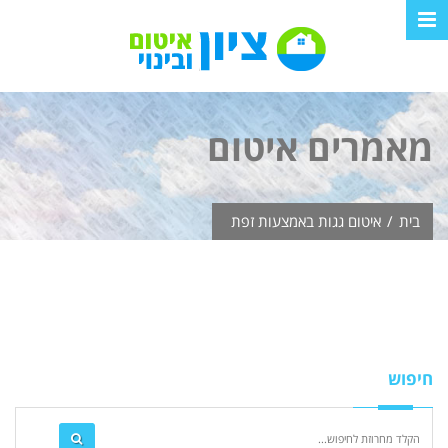
מאמרים
איטום
בית
/
איטום גגות באמצעות זפת
חיפוש