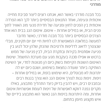
מודרני
בכל מבנה מודרני באשר הוא, אנחנו רוצים ליצור סביבת מחייה
איכותית ונעימה, ואחד התנאים הבסיסיים ביותר לכך הוא הפרדה
איכותית בין הפנים לחוץ ומניעה של חדירת פגעי מזג האוויר לתוך
פנים הבית, או במילים אחרות – איטום. איטום הגג בבית הוא אחד
הצרכים הבסיסיים ביותר בכל מבנה מודרני, כאשר מדובר
למעשה במלאכה המאפשרת לנו לחיות חיי יום יום תקינים, מבלי
שנצטרך לדאוג לדליפות ולרטיבות שהנזק שלהן יכול לנוע בין
פגיעה אסתטית בקירות ובתקרת הבית, לבין פגיעה של ממש
ברכוש או אפילו סכנה בעקבות מגע עם מערכת החשמל. שיטות
האיטום השונות הקיימות בשוק כיום הן מגוונות למדי, אך השיטה
הוותיקה ביותר שעודה נמצאת בשימוש, ושגם כיום יש לה
יתרונות לא מבוטלים, היא שימוש בזפת, או במילים אחרות –
זיפות. זיפות גגות לצורך איטום הגג הוא צורך בגגות רבים
ובמבנים רבים, ויש להבין בדיוק כיצד התהליך מתבצע, באילו
מקרים נפנה דווקא לאפשרות של זיפות לעומת אפשרויות איטום
אחרות, ומה היתרונות בזיפות הגג כאשר הוא מתבצע בידיים של
איש מקצוע מיומן בתחום.